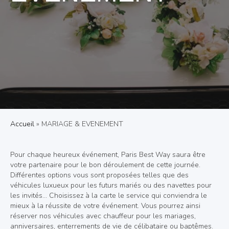
Accueil
»
MARIAGE & EVENEMENT
Pour chaque heureux événement, Paris Best Way saura être
votre partenaire pour le bon déroulement de cette journée.
Différentes options vous sont proposées telles que des
véhicules luxueux pour les futurs mariés ou des navettes pour
les invités... Choisissez à la carte le service qui conviendra le
mieux à la réussite de votre événement. Vous pourrez ainsi
réserver nos véhicules avec chauffeur pour les mariages,
anniversaires, enterrements de vie de célibataire ou baptêmes.